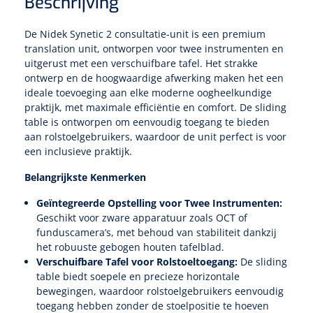
Beschrijving
De Nidek Synetic 2 consultatie-unit is een premium
Speculaire Microscopen
translation unit, ontworpen voor twee instrumenten en
uitgerust met een verschuifbare tafel. Het strakke
Optotypeschermen
ontwerp en de hoogwaardige afwerking maken het een
ideale toevoeging aan elke moderne oogheelkundige
Lasers
praktijk, met maximale efficiëntie en comfort. De sliding
table is ontworpen om eenvoudig toegang te bieden
aan rolstoelgebruikers, waardoor de unit perfect is voor
een inclusieve praktijk.
Belangrijkste Kenmerken
Geïntegreerde Opstelling voor Twee Instrumenten:
Geschikt voor zware apparatuur zoals OCT of
funduscamera’s, met behoud van stabiliteit dankzij
het robuuste gebogen houten tafelblad.
Verschuifbare Tafel voor Rolstoeltoegang:
De sliding
table biedt soepele en precieze horizontale
bewegingen, waardoor rolstoelgebruikers eenvoudig
toegang hebben zonder de stoelpositie te hoeven