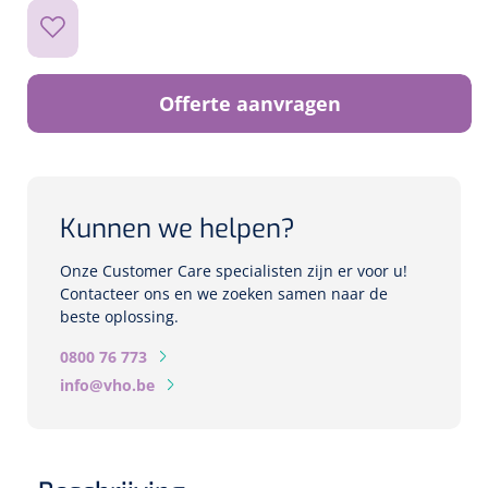
Biometers
Ultrasound biometers
Optische biometers
Offerte aanvragen
Perimeters
Fundus Cameras
Kunnen we helpen?
Onze Customer Care specialisten zijn er voor u!
Pachimeters
Contacteer ons en we zoeken samen naar de
beste oplossing.
Echo
0800 76 773
info@vho.be
Spleetlampen
Opties
Spleetlamp