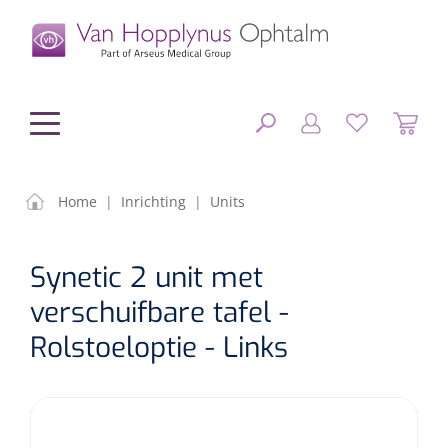
hoofdinhoud
Home
|
Inrichting
|
Units
Chirurgie
SLUITEN
Synetic 2 unit met
FILTEREN
Diagnostiek
Chirurgisch materiaal
verschuifbare tafel -
Rolstoeloptie - Links
Klein Materiaal
OP-sets
Tonometers
ZOEKRESULTATEN
Optiek & Optometrie
IOL's
OCT's
Optometrie/Orthoptie