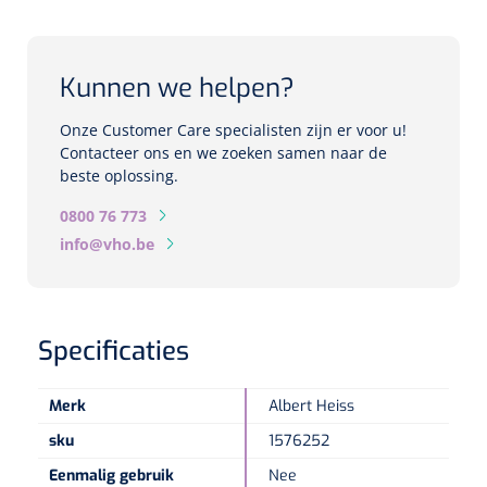
Biometers
Ultrasound biometers
Kunnen we helpen?
Optische biometers
Onze Customer Care specialisten zijn er voor u!
Contacteer ons en we zoeken samen naar de
Perimeters
beste oplossing.
0800 76 773
Fundus Cameras
info@vho.be
Pachimeters
Echo
Specificaties
Spleetlampen
Merk
Albert Heiss
Opties
sku
1576252
Spleetlamp
Eenmalig gebruik
Nee