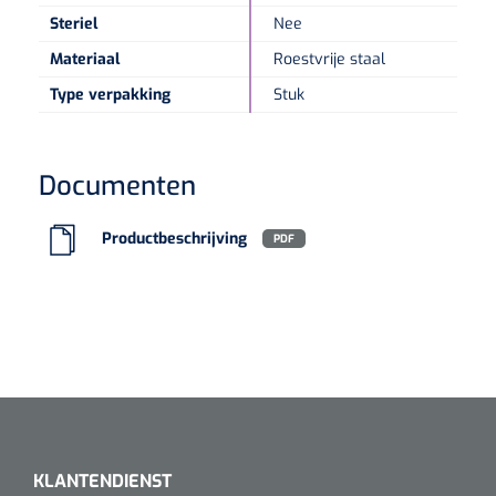
Steriel
Nee
Speculaire Microscopen
Materiaal
Roestvrije staal
Type verpakking
Stuk
Optotypeschermen
Lasers
Documenten
Productbeschrijving
PDF
KLANTENDIENST