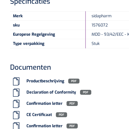
Specificaties
Merk
sidapharm
sku
1576072
Europese Regelgeving
MDD - 93/42/EEC - K
Type verpakking
Stuk
Documenten
Productbeschrijving
PDF
Declaration of Conformity
PDF
Confirmation letter
PDF
CE Certificaat
PDF
Confirmation letter
PDF