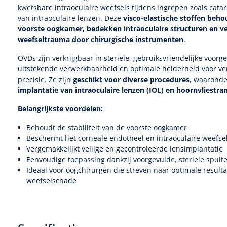
kwetsbare intraoculaire weefsels tijdens ingrepen zoals catar
van intraoculaire lenzen. Deze
visco-elastische stoffen beh
voorste oogkamer, bedekken intraoculaire structuren en ve
weefseltrauma door chirurgische instrumenten
.
OVDs zijn verkrijgbaar in steriele, gebruiksvriendelijke voor
uitstekende verwerkbaarheid en optimale helderheid voor ve
precisie. Ze zijn
geschikt voor diverse procedures
, waarond
implantatie van intraoculaire lenzen (IOL) en hoornvliestra
Belangrijkste voordelen:
Behoudt de stabiliteit van de voorste oogkamer
Beschermt het corneale endotheel en intraoculaire weefse
Vergemakkelijkt veilige en gecontroleerde lensimplantatie
Eenvoudige toepassing dankzij voorgevulde, steriele spuit
Ideaal voor oogchirurgen die streven naar optimale resul
weefselschade