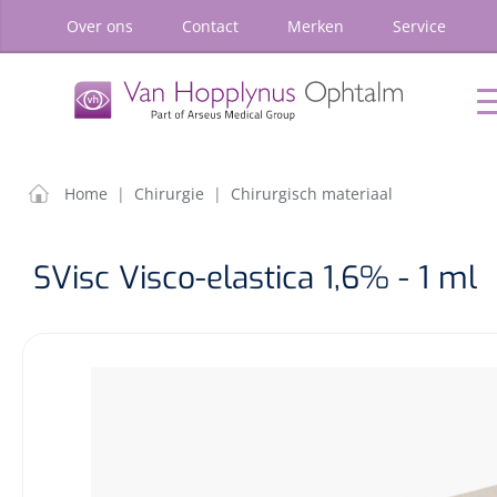
oekopdracht
Ga naar de hoofdnavigatie
Over ons
Contact
Merken
Service
P
Home
Chirurgie
Diagnostiek
Klein
Materiaal
FILTEREN
ZOEKRE
Home
|
Chirurgie
|
Chirurgisch materiaal
Home
Chirurgie
SVisc Visco-elastica 1,6% - 1 ml
Diagnostiek
Klein Materiaal
Optiek & Optometrie
Inrichting