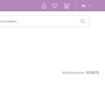
NL
NL
SLUITEN
Artikelnummer
1576072