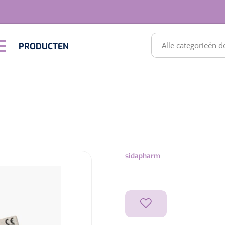
RODUCTEN
PRODUCTEN
Optiek &
Inrichting
Optometrie
SULTATEN
sidapharm