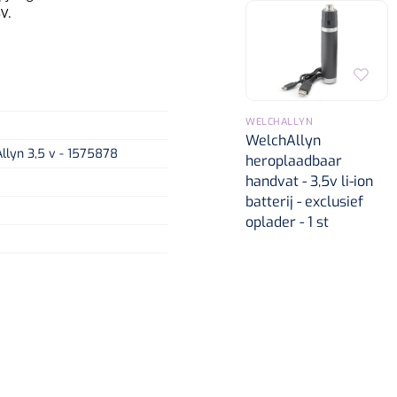
V.
WELCHALLYN
WelchAllyn
lyn 3,5 v - 1575878
heroplaadbaar
handvat - 3,5v li-ion
batterij - exclusief
oplader - 1 st