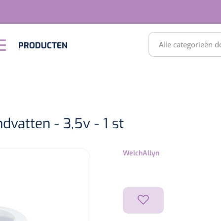
RODUCTEN
PRODUCTEN
Optiek &
Inrichting
Optometrie
SULTATEN
vatten - 3,5v - 1 st
WelchAllyn