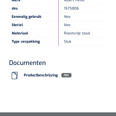
Merk
Albert Heiss
sku
1575806
Speculaire Microscopen
Eenmalig gebruik
Nee
Steriel
Nee
Optotypeschermen
Materiaal
Roestvrije staal
Lasers
Type verpakking
Stuk
Documenten
Productbeschrijving
PDF