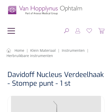
hoofdinhoud
Home
|
Klein Materiaal
|
Instrumenten
|
Herbruikbare instrumenten
Chirurgie
SLUITEN
Davidoff Nucleus Verdeelhaak
FILTEREN
Diagnostiek
Chirurgisch materiaal
- Stompe punt - 1 st
Klein Materiaal
OP-sets
Tonometers
ZOEKRESULTATEN
Optiek & Optometrie
IOL's
OCT's
Optometrie/Orthoptie