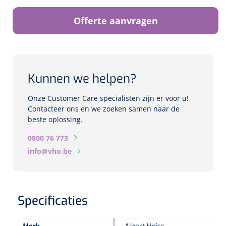
Biometers
Offerte aanvragen
Ultrasound biometers
Optische biometers
Kunnen we helpen?
Perimeters
Onze Customer Care specialisten zijn er voor u!
Fundus Cameras
Contacteer ons en we zoeken samen naar de
beste oplossing.
Pachimeters
0800 76 773
info@vho.be
Echo
Spleetlampen
Opties
Specificaties
Spleetlamp