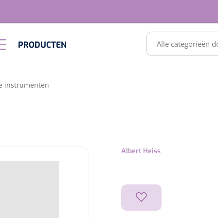
RODUCTEN
PRODUCTEN
Optiek &
Inrichting
Optometrie
SULTATEN
e instrumenten
Albert Heiss