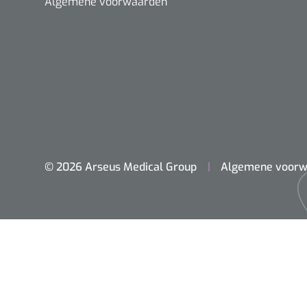
Algemene voorwaarden
© 2026 Arseus Medical Group
Algemene voorw
Home
Chirurgie
Diagnostiek
Klein Materiaal