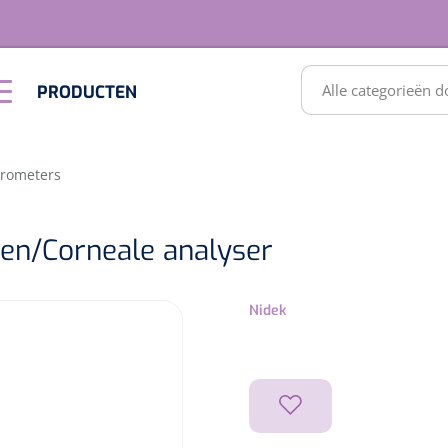
RODUCTEN
PRODUCTEN
Optiek &
Inrichting
Optometrie
SULTATEN
rrometers
gen/Corneale analyser
Nidek