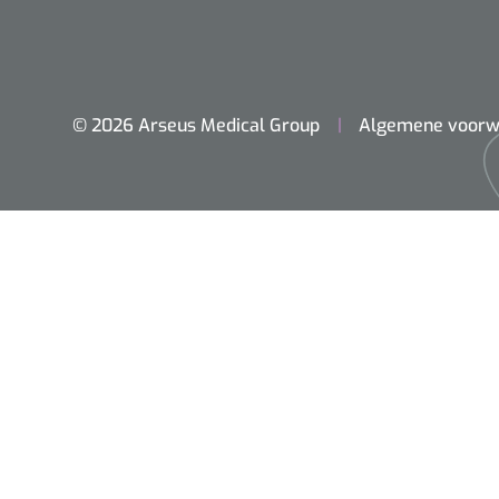
© 2026 Arseus Medical Group
Algemene voorw
Home
Chirurgie
Diagnostiek
Klein Materiaal
Optiek & Optometrie
Inrichting