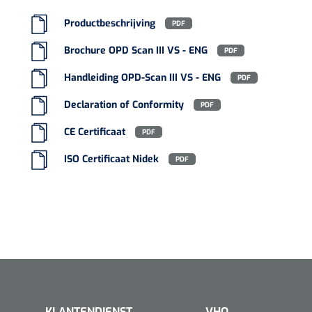
Productbeschrijving
PDF
Brochure OPD Scan III VS - ENG
PDF
Handleiding OPD-Scan III VS - ENG
PDF
Declaration of Conformity
PDF
CE Certificaat
PDF
ISO Certificaat Nidek
PDF
KLANTENDIENST
VHO