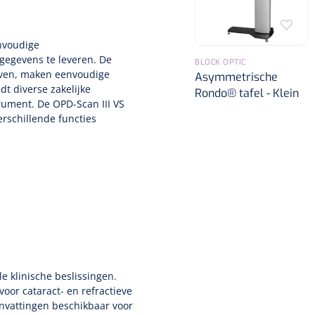
nvoudige
tgegevens te leveren. De
BLOCK OPTIC
even, maken eenvoudige
Asymmetrische
dt diverse zakelijke
Rondo® tafel - Klein
ument. De OPD-Scan III VS
erschillende functies
e klinische beslissingen.
oor cataract- en refractieve
nvattingen beschikbaar voor