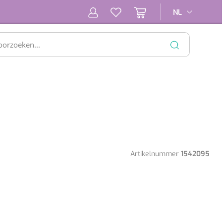
NL
NL
SLUITEN
Artikelnummer
1542095