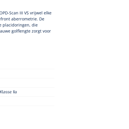
D-Scan III VS vrijwel elke
efront aberrometrie. De
e placidoringen, die
auwe golflengte zorgt voor
lasse IIa