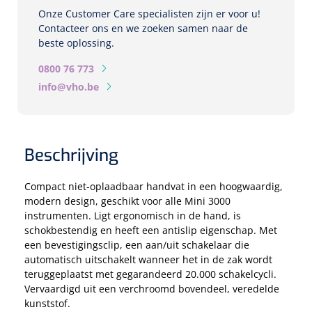
Biometers
Onze Customer Care specialisten zijn er voor u!
Ultrasound biometers
Contacteer ons en we zoeken samen naar de
beste oplossing.
Optische biometers
0800 76 773
info@vho.be
Perimeters
Fundus Cameras
Beschrijving
Pachimeters
Compact niet-oplaadbaar handvat in een hoogwaardig,
modern design, geschikt voor alle Mini 3000
Echo
instrumenten. Ligt ergonomisch in de hand, is
schokbestendig en heeft een antislip eigenschap. Met
een bevestigingsclip, een aan/uit schakelaar die
Spleetlampen
automatisch uitschakelt wanneer het in de zak wordt
Opties
teruggeplaatst met gegarandeerd 20.000 schakelcycli.
Vervaardigd uit een verchroomd bovendeel, veredelde
kunststof.
Spleetlamp