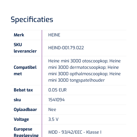
Speculaire Microscopen
Specificaties
Optotypeschermen
Merk
HEINE
SKU
Lasers
HEIND-001.79.022
leverancier
Heine mini 3000 otoscoopkop; Heine
Compatibel
mini 3000 dermatocsoopkop; Heine
met
mini 3000 opthalmoscoopkop; Heine
mini 3000 tongspatelhouder
Bebat tax
0.05 EUR
sku
1541094
Oplaadbaar
Nee
Voltage
3,5 V
Europese
MDD - 93/42/EEC - Klasse I
Regelgeving