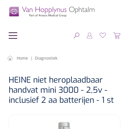
hoofdinhoud
Home
|
Diagnostiek
Chirurgie
SLUITEN
HEINE niet heroplaadbaar
FILTEREN
Diagnostiek
Chirurgisch materiaal
handvat mini 3000 - 2,5v -
inclusief 2 aa batterijen - 1 st
Klein Materiaal
OP-sets
Tonometers
ZOEKRESULTATEN
Optiek & Optometrie
IOL's
OCT's
Optometrie/Orthoptie