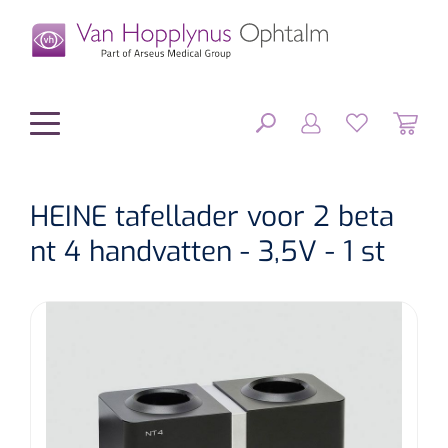
hoofdinhoud
HEINE tafellader voor 2 beta
nt 4 handvatten - 3,5V - 1 st
Chirurgie
SLUITEN
FILTEREN
Diagnostiek
Chirurgisch materiaal
Klein Materiaal
OP-sets
Tonometers
ZOEKRESULTATEN
Optiek & Optometrie
IOL's
OCT's
Optometrie/Orthoptie