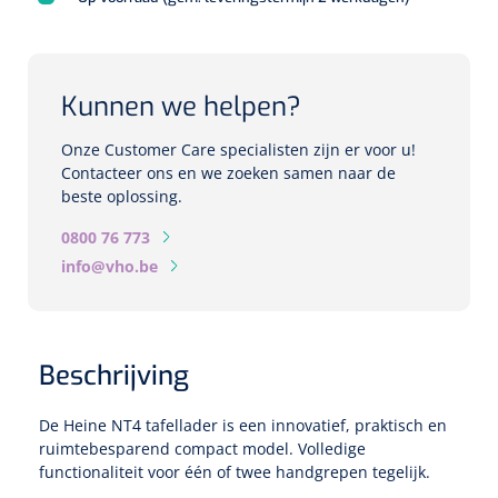
Biometers
Ultrasound biometers
Kunnen we helpen?
Optische biometers
Onze Customer Care specialisten zijn er voor u!
Perimeters
Contacteer ons en we zoeken samen naar de
beste oplossing.
Fundus Cameras
0800 76 773
info@vho.be
Pachimeters
Echo
Beschrijving
Spleetlampen
De Heine NT4 tafellader is een innovatief, praktisch en
Opties
ruimtebesparend compact model. Volledige
functionaliteit voor één of twee handgrepen tegelijk.
Spleetlamp