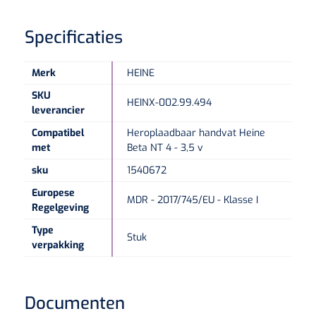
Specificaties
Speculaire Microscopen
Optotypeschermen
Merk
HEINE
SKU
HEINX-002.99.494
Lasers
leverancier
Compatibel
Heroplaadbaar handvat Heine
met
Beta NT 4 - 3,5 v
sku
1540672
Europese
MDR - 2017/745/EU - Klasse I
Regelgeving
Type
Stuk
verpakking
Documenten