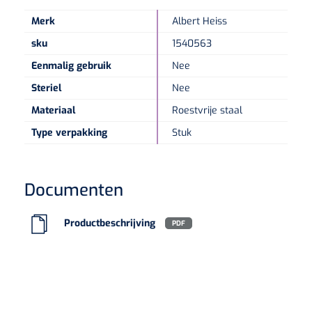
Merk
Albert Heiss
Speculaire Microscopen
sku
1540563
Eenmalig gebruik
Nee
Optotypeschermen
Steriel
Nee
Lasers
Materiaal
Roestvrije staal
Type verpakking
Stuk
Documenten
Productbeschrijving
PDF