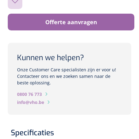
Biometers
Ultrasound biometers
Offerte aanvragen
Optische biometers
Perimeters
Kunnen we helpen?
Fundus Cameras
Onze Customer Care specialisten zijn er voor u!
Contacteer ons en we zoeken samen naar de
Pachimeters
beste oplossing.
0800 76 773
Echo
info@vho.be
Spleetlampen
Opties
Specificaties
Spleetlamp