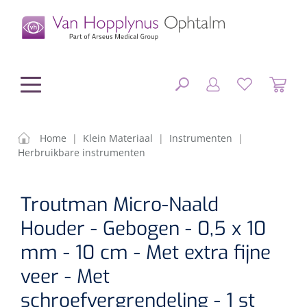
hoofdinhoud
Home
|
Klein Materiaal
|
Instrumenten
|
Herbruikbare instrumenten
Chirurgie
SLUITEN
Troutman Micro-Naald
FILTEREN
Diagnostiek
Chirurgisch materiaal
Houder - Gebogen - 0,5 x 10
Klein Materiaal
OP-sets
Tonometers
mm - 10 cm - Met extra fijne
ZOEKRESULTATEN
veer - Met
Optiek & Optometrie
IOL's
OCT's
Optometrie/Orthoptie
schroefvergrendeling - 1 st