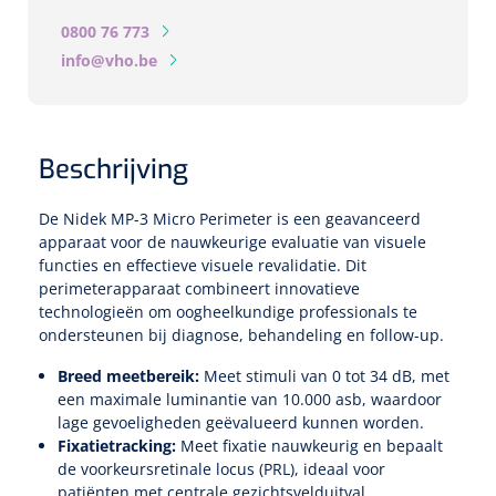
Biometers
0800 76 773
Ultrasound biometers
info@vho.be
Optische biometers
Beschrijving
Perimeters
De Nidek MP-3 Micro Perimeter is een geavanceerd
Fundus Cameras
apparaat voor de nauwkeurige evaluatie van visuele
functies en effectieve visuele revalidatie. Dit
Pachimeters
perimeterapparaat combineert innovatieve
technologieën om oogheelkundige professionals te
ondersteunen bij diagnose, behandeling en follow-up.
Echo
Breed meetbereik:
Meet stimuli van 0 tot 34 dB, met
Spleetlampen
een maximale luminantie van 10.000 asb, waardoor
lage gevoeligheden geëvalueerd kunnen worden.
Opties
Fixatietracking:
Meet fixatie nauwkeurig en bepaalt
de voorkeursretinale locus (PRL), ideaal voor
Spleetlamp
patiënten met centrale gezichtsvelduitval.