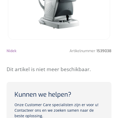
Inrichting
Oogheelkundig Chirurgiesysteem
Pupillometers
Ofthalmoscopen en skiascopen
Watertank en filters
Femto lasers
Gonioscopen
Pasglazen
Tracers en blockers
Tabouretten
NL
FR
Sterilisatie
Projectors
Pasbrillen
Consumables
Patiëntenzetels
Chirurgische patiëntenzetels
Autorefractors
Instrumenten
Edgers
Zonder keratometrie
Nidek
Artikelnummer
1539038
Wegwerp instrumenten
Diagnostische patiëntenzetels
Wavefront aberrometers
Herbruikbare instrumenten
Units
Dit artikel is niet meer beschikbaar.
Met keratometrie
Mesjes en cannulla's
Chirurgenstoelen
Kunnen we helpen?
Foropters
Tafels
Onze Customer Care specialisten zijn er voor u!
Lensmeters
Contacteer ons en we zoeken samen naar de
beste oplossing.