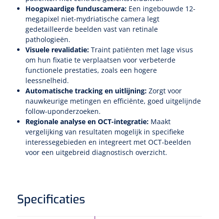
Hoogwaardige funduscamera:
Een ingebouwde 12-
megapixel niet-mydriatische camera legt
Speculaire Microscopen
gedetailleerde beelden vast van retinale
pathologieën.
Optotypeschermen
Visuele revalidatie:
Traint patiënten met lage visus
om hun fixatie te verplaatsen voor verbeterde
functionele prestaties, zoals een hogere
Lasers
leessnelheid.
Automatische tracking en uitlijning:
Zorgt voor
nauwkeurige metingen en efficiënte, goed uitgelijnde
follow-uponderzoeken.
Regionale analyse en OCT-integratie:
Maakt
vergelijking van resultaten mogelijk in specifieke
interessegebieden en integreert met OCT-beelden
voor een uitgebreid diagnostisch overzicht.
Specificaties