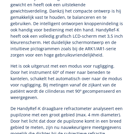
gewicht en heeft ook een uitstekende
gewichtsverdeling. Dankzij het compacte ontwerp is hij
Speculaire Microscopen
gemakkelijk vast te houden, te balanceren en te
gebruiken. De intelligent ontworpen knoppenindeling is
ook handig voor bediening met één hand. HandyRef-K
Optotypeschermen
heeft ook een volledig grafisch LCD-scherm met 3,5 inch
kleurenscherm. Het duidelijke schermontwerp en de
Lasers
intuïtieve pictogrammen zoals bij de ARK1/AR1-serie
zorgen voor een hoge gebruiksvriendelijkheid.
Het is ook uitgerust met een modus voor rugligging.
Door het instrument 60º of meer naar beneden te
kantelen, schakelt het automatisch over naar de modus
voor rugligging. Bij metingen vanaf de zijkant van de
patiënt wordt de cilinderas met 90º gecompenseerd en
weergegeven.
De HandyRef-K draagbare refractometer analyseert een
pupilzone met een groot gebied (max. 4 mm diameter).
Door het licht dat door de pupilzone komt in een breed
gebied te meten, zijn nu nauwkeurigere meetgegevens
mogelijk die dichter bij de subjectieve refractie