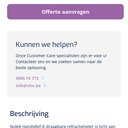
Biometers
Offerte aanvragen
Ultrasound biometers
Optische biometers
Kunnen we helpen?
Perimeters
Onze Customer Care specialisten zijn er voor u!
Fundus Cameras
Contacteer ons en we zoeken samen naar de
beste oplossing.
Pachimeters
0800 76 773
info@vho.be
Echo
Spleetlampen
Opties
Beschrijving
Spleetlamp
Nidek HandyRef-K draagbare refractometer is licht van