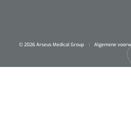
© 2026 Arseus Medical Group
Algemene voorw
Home
Chirurgie
Diagnostiek
Klein Materiaal
Optiek & Optometrie
Inrichting