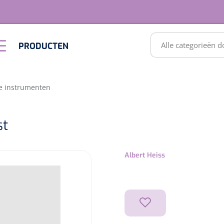
RODUCTEN
PRODUCTEN
Optiek &
Inrichting
Optometrie
SULTATEN
e instrumenten
st
Albert Heiss