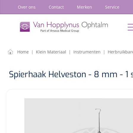
oekopdracht
Ga naar de hoofdnavigatie
Over ons
Contact
Merken
Service
P
Home
Chirurgie
Diagnostiek
Klein
Materiaal
FILTEREN
ZOEKRE
Home
|
Klein Materiaal
|
Instrumenten
|
Herbruikbar
Home
Chirurgie
Spierhaak Helveston - 8 mm - 1 
Diagnostiek
Klein Materiaal
Optiek & Optometrie
Inrichting