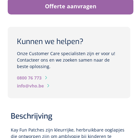
Biometers
Offerte aanvragen
Ultrasound biometers
Optische biometers
Kunnen we helpen?
Perimeters
Onze Customer Care specialisten zijn er voor u!
Contacteer ons en we zoeken samen naar de
Fundus Cameras
beste oplossing.
0800 76 773
Pachimeters
info@vho.be
Echo
Spleetlampen
Beschrijving
Opties
Kay Fun Patches zijn kleurrijke, herbruikbare ooglapjes
Spleetlamp
die ontworpen zijn om amblyopie bij kinderen te