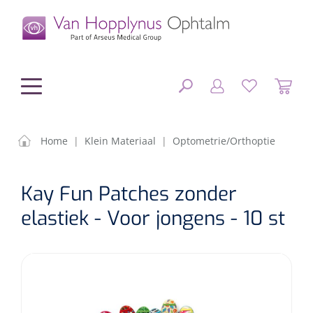
hoofdinhoud
Home
|
Klein Materiaal
|
Optometrie/Orthoptie
Chirurgie
SLUITEN
Kay Fun Patches zonder
FILTEREN
Diagnostiek
Chirurgisch materiaal
elastiek - Voor jongens - 10 st
Klein Materiaal
OP-sets
Tonometers
ZOEKRESULTATEN
Optiek & Optometrie
IOL's
OCT's
Optometrie/Orthoptie