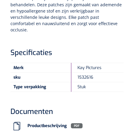
behandelen. Deze patches zijn gemaakt van ademende
en hypoallergene stof en zijn verkrijgbaar in
Speculaire Microscopen
verschillende leuke designs. Elke patch past
comfortabel en nauwsluitend en zorgt voor effectieve
occlusie.
Optotypeschermen
Lasers
Specificaties
Merk
Kay Pictures
sku
1532616
Type verpakking
Stuk
Documenten
Productbeschrijving
PDF