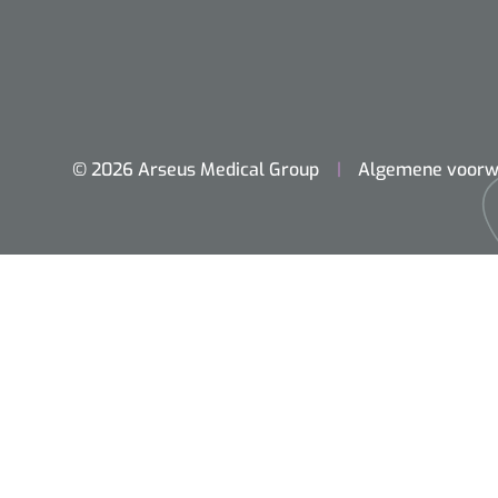
© 2026 Arseus Medical Group
Algemene voorw
Home
Chirurgie
Diagnostiek
Klein Materiaal
Optiek & Optometrie
Inrichting