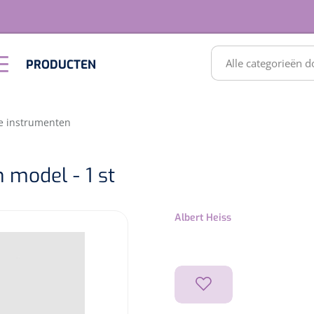
RODUCTEN
PRODUCTEN
Optiek &
Inrichting
Optometrie
SULTATEN
e instrumenten
n model - 1 st
Albert Heiss