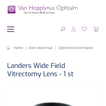
hoofdinhoud
Home
|
Klein Materiaal
|
Optometrie/Orthoptie
Chirurgie
SLUITEN
Landers Wide Field
FILTEREN
Diagnostiek
Chirurgisch materiaal
Vitrectomy Lens - 1 st
Klein Materiaal
OP-sets
Tonometers
ZOEKRESULTATEN
Optiek & Optometrie
IOL's
OCT's
Optometrie/Orthoptie