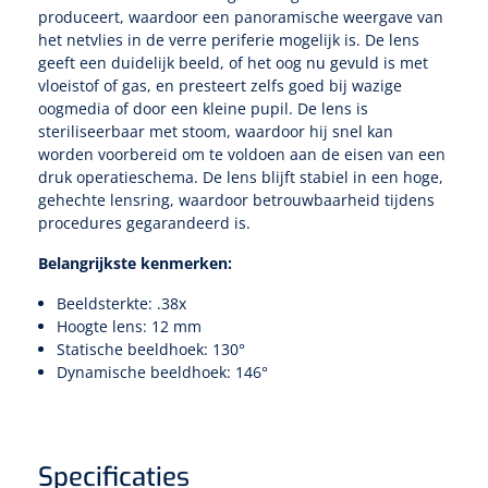
produceert, waardoor een panoramische weergave van
het netvlies in de verre periferie mogelijk is. De lens
Speculaire Microscopen
geeft een duidelijk beeld, of het oog nu gevuld is met
vloeistof of gas, en presteert zelfs goed bij wazige
oogmedia of door een kleine pupil. De lens is
Optotypeschermen
steriliseerbaar met stoom, waardoor hij snel kan
worden voorbereid om te voldoen aan de eisen van een
Lasers
druk operatieschema. De lens blijft stabiel in een hoge,
gehechte lensring, waardoor betrouwbaarheid tijdens
procedures gegarandeerd is.
Belangrijkste kenmerken:
Beeldsterkte: .38x
Hoogte lens: 12 mm
Statische beeldhoek: 130°
Dynamische beeldhoek: 146°
Specificaties