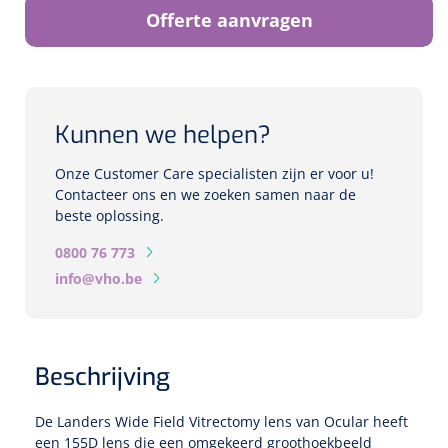
Biometers
Offerte aanvragen
Ultrasound biometers
Optische biometers
Kunnen we helpen?
Perimeters
Onze Customer Care specialisten zijn er voor u!
Contacteer ons en we zoeken samen naar de
Fundus Cameras
beste oplossing.
0800 76 773
Pachimeters
info@vho.be
Echo
Spleetlampen
Beschrijving
Opties
De Landers Wide Field Vitrectomy lens van Ocular heeft
Spleetlamp
een 155D lens die een omgekeerd groothoekbeeld