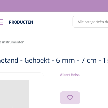
RODUCTEN
PRODUCTEN
Optiek &
Inrichting
Optometrie
SULTATEN
e instrumenten
Getand - Gehoekt - 6 mm - 7 cm - 1 
Albert Heiss