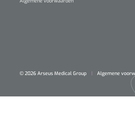
Algemene voorwaarden
© 2026 Arseus Medical Group
Algemene voorw
Home
Chirurgie
Diagnostiek
Klein Materiaal