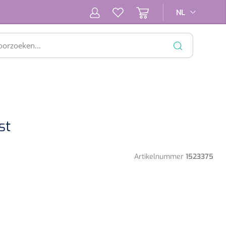
NL
NL
SLUITEN
st
Artikelnummer
1523375