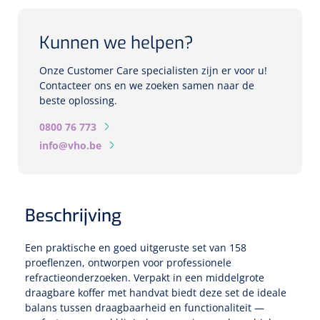
Biometers
Ultrasound biometers
Kunnen we helpen?
Optische biometers
Onze Customer Care specialisten zijn er voor u!
Contacteer ons en we zoeken samen naar de
beste oplossing.
Perimeters
0800 76 773
Fundus Cameras
info@vho.be
Pachimeters
Beschrijving
Echo
Een praktische en goed uitgeruste set van 158
Spleetlampen
proeflenzen, ontworpen voor professionele
Opties
refractieonderzoeken. Verpakt in een middelgrote
draagbare koffer met handvat biedt deze set de ideale
balans tussen draagbaarheid en functionaliteit —
Spleetlamp