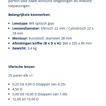
perfect voor zowel klinische omgevingen als mobiele
toepassingen.
Speculaire Microscopen
Belangrijkste kenmerken:
Lenstype:
Wit optisch glas
Optotypeschermen
Lenzendiameter:
Sferisch 22 mm / Cylindrisch 22 x
18 mm
Lasers
Montuur:
Kunststof, diameter 38 mm
Afmetingen koffer (B x D x H):
360 x 335 x 80 mm
Gewicht:
3,4 kg
Sferische lenzen
25 paren elk +/−
0,25 tot 4,00 D (Stappen van 0,25)
4,50 D
5,00 tot 10,00 D (Stappen van 1,00)
12,00 en 15,00 D