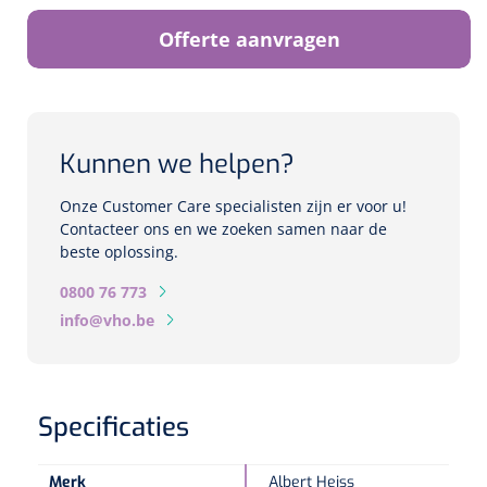
Biometers
Offerte aanvragen
Ultrasound biometers
Optische biometers
Kunnen we helpen?
Perimeters
Onze Customer Care specialisten zijn er voor u!
Fundus Cameras
Contacteer ons en we zoeken samen naar de
beste oplossing.
Pachimeters
0800 76 773
info@vho.be
Echo
Spleetlampen
Specificaties
Opties
Spleetlamp
Merk
Albert Heiss