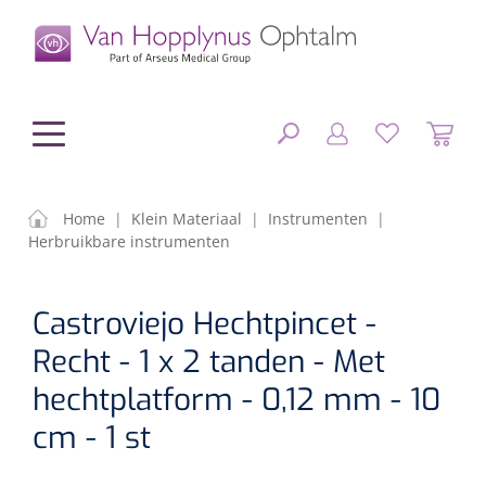
hoofdinhoud
Home
|
Klein Materiaal
|
Instrumenten
|
Herbruikbare instrumenten
Chirurgie
SLUITEN
Castroviejo Hechtpincet -
FILTEREN
Diagnostiek
Chirurgisch materiaal
Recht - 1 x 2 tanden - Met
Klein Materiaal
OP-sets
Tonometers
hechtplatform - 0,12 mm - 10
ZOEKRESULTATEN
cm - 1 st
Optiek & Optometrie
IOL's
OCT's
Optometrie/Orthoptie