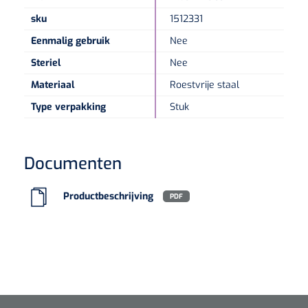
sku
1512331
Speculaire Microscopen
Eenmalig gebruik
Nee
Steriel
Nee
Optotypeschermen
Materiaal
Roestvrije staal
Lasers
Type verpakking
Stuk
Documenten
Productbeschrijving
PDF