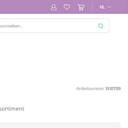
NL
NL
SLUITEN
Artikelnummer
1510709
assortiment