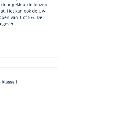
e door gekleurde lenzen
hat. Het kan ook de UV-
ppen van 1 of 5%. De
gegeven.
 Klasse I