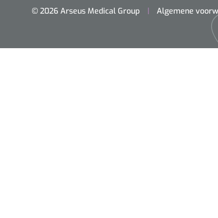
© 2026 Arseus Medical Group
Algemene voorw
Home
Chirurgie
Diagnostiek
Klein Materiaal
Optiek & Optometrie
Inrichting