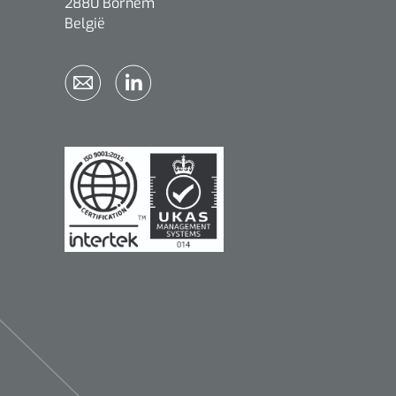
2880 Bornem
België