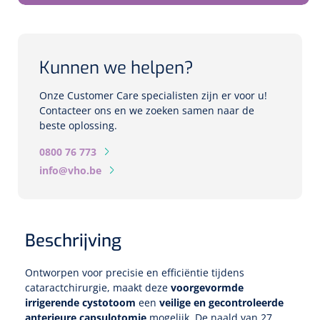
Biometers
Ultrasound biometers
Kunnen we helpen?
Optische biometers
Onze Customer Care specialisten zijn er voor u!
Perimeters
Contacteer ons en we zoeken samen naar de
beste oplossing.
Fundus Cameras
0800 76 773
info@vho.be
Pachimeters
Echo
Beschrijving
Spleetlampen
Ontworpen voor precisie en efficiëntie tijdens
Opties
cataractchirurgie, maakt deze
voorgevormde
irrigerende cystotoom
een
veilige en gecontroleerde
Spleetlamp
anterieure capsulotomie
mogelijk. De naald van 27