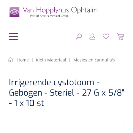
hoofdinhoud
Home
|
Klein Materiaal
|
Mesjes en cannulla's
Chirurgie
SLUITEN
Irrigerende cystotoom -
FILTEREN
Diagnostiek
Chirurgisch materiaal
Gebogen - Steriel - 27 G x 5/8"
- 1 x 10 st
Klein Materiaal
OP-sets
Tonometers
ZOEKRESULTATEN
Optiek & Optometrie
IOL's
OCT's
Optometrie/Orthoptie