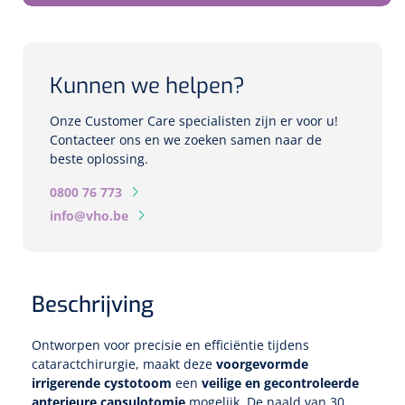
Biometers
Ultrasound biometers
Kunnen we helpen?
Optische biometers
Onze Customer Care specialisten zijn er voor u!
Perimeters
Contacteer ons en we zoeken samen naar de
beste oplossing.
Fundus Cameras
0800 76 773
info@vho.be
Pachimeters
Echo
Beschrijving
Spleetlampen
Ontworpen voor precisie en efficiëntie tijdens
Opties
cataractchirurgie, maakt deze
voorgevormde
irrigerende cystotoom
een
veilige en gecontroleerde
Spleetlamp
anterieure capsulotomie
mogelijk. De naald van 30