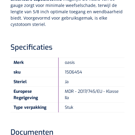
gauge zorgt voor minimale weefselschade, terwijl de
lengte van 5/8 inch optimale toegang en wendbaarheid
Speculaire Microscopen
biedt. Voorgevormd voor gebruiksgemak, is elke
cystotoom steriel.
Optotypeschermen
Specificaties
Lasers
Merk
oasis
sku
1506454
Steriel
Ja
Europese
MDR - 2017/745/EU - Klasse
Regelgeving
IIa
Type verpakking
Stuk
Documenten