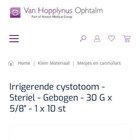
hoofdinhoud
Home
|
Klein Materiaal
|
Mesjes en cannulla's
Chirurgie
SLUITEN
Irrigerende cystotoom -
FILTEREN
Diagnostiek
Chirurgisch materiaal
Steriel - Gebogen - 30 G x
5/8" - 1 x 10 st
Klein Materiaal
OP-sets
Tonometers
ZOEKRESULTATEN
Optiek & Optometrie
IOL's
OCT's
Optometrie/Orthoptie