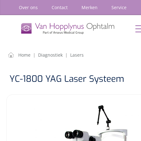
oekopdracht
Ga naar de hoofdnavigatie
Over ons
Contact
Merken
Service
P
Home
Chirurgie
Diagnostiek
Klein
Materiaal
FILTEREN
ZOEKRE
Home
|
Diagnostiek
|
Lasers
Home
Chirurgie
YC-1800 YAG Laser Systeem
Diagnostiek
Klein Materiaal
Optiek & Optometrie
Inrichting