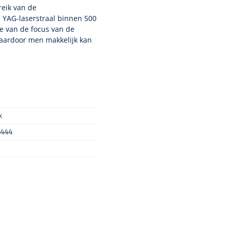
reik van de
e YAG-laserstraal binnen 500
te van de focus van de
aardoor men makkelijk kan
k
444