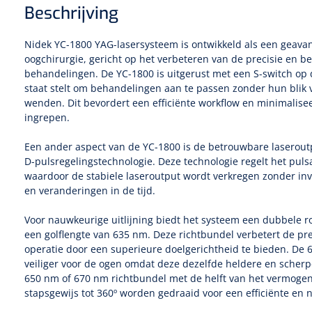
Beschrijving
Nidek YC-1800 YAG-lasersysteem is ontwikkeld als een geava
oogchirurgie, gericht op het verbeteren van de precisie en 
behandelingen. De YC-1800 is uitgerust met een S-switch op d
staat stelt om behandelingen aan te passen zonder hun blik 
wenden. Dit bevordert een efficiënte workflow en minimaliseer
ingrepen.
Een ander aspect van de YC-1800 is de betrouwbare laserout
D-pulsregelingstechnologie. Deze technologie regelt het pul
waardoor de stabiele laseroutput wordt verkregen zonder in
en veranderingen in de tijd.
Voor nauwkeurige uitlijning biedt het systeem een dubbele r
een golflengte van 635 nm. Deze richtbundel verbetert de pre
operatie door een superieure doelgerichtheid te bieden. De 
veiliger voor de ogen omdat deze dezelfde heldere en scherpe 
650 nm of 670 nm richtbundel met de helft van het vermogen.
stapsgewijs tot 360º worden gedraaid voor een efficiënte en