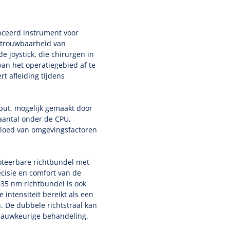
nceerd instrument voor
betrouwbaarheid van
e joystick, die chirurgen in
van het operatiegebied af te
t afleiding tijdens
put, mogelijk gemaakt door
saantal onder de CPU,
vloed van omgevingsfactoren
oteerbare richtbundel met
cisie en comfort van de
635 nm richtbundel is ook
intensiteit bereikt als een
 De dubbele richtstraal kan
 nauwkeurige behandeling.