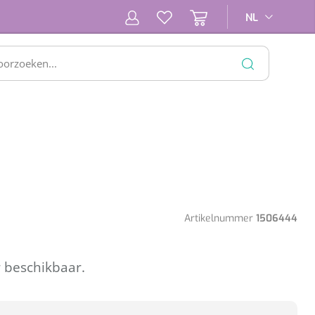
NL
NL
SLUITEN
Artikelnummer
1506444
r beschikbaar.