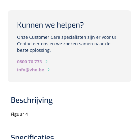
Biometers
Ultrasound biometers
Kunnen we helpen?
Optische biometers
Onze Customer Care specialisten zijn er voor u!
Contacteer ons en we zoeken samen naar de
Perimeters
beste oplossing.
0800 76 773
Fundus Cameras
info@vho.be
Pachimeters
Echo
Beschrijving
Spleetlampen
Figuur 4
Opties
Spleetlamp
Specificaties