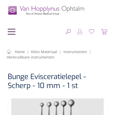
hoofdinhoud
Home
|
Klein Materiaal
|
Instrumenten
|
Herbruikbare instrumenten
Chirurgie
SLUITEN
Bunge Evisceratielepel -
FILTEREN
Diagnostiek
Chirurgisch materiaal
Scherp - 10 mm - 1 st
Klein Materiaal
OP-sets
Tonometers
ZOEKRESULTATEN
Optiek & Optometrie
IOL's
OCT's
Optometrie/Orthoptie