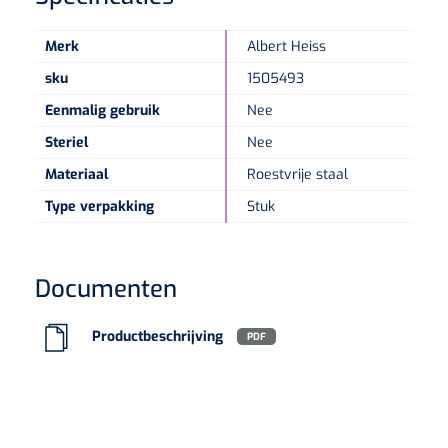
Merk
Albert Heiss
Speculaire Microscopen
sku
1505493
Optotypeschermen
Eenmalig gebruik
Nee
Steriel
Nee
Lasers
Materiaal
Roestvrije staal
Type verpakking
Stuk
Documenten
Productbeschrijving
PDF