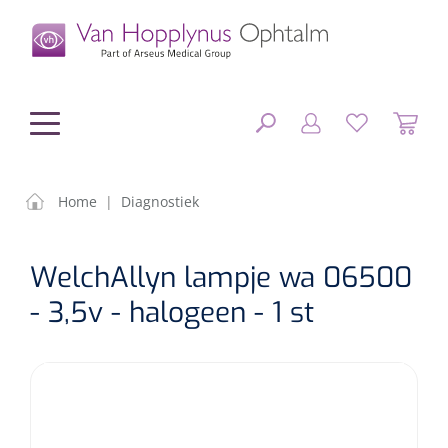
hoofdinhoud
Home
|
Diagnostiek
Chirurgie
SLUITEN
WelchAllyn lampje wa 06500
FILTEREN
Diagnostiek
Chirurgisch materiaal
- 3,5v - halogeen - 1 st
Klein Materiaal
OP-sets
Tonometers
ZOEKRESULTATEN
Optiek & Optometrie
IOL's
OCT's
Optometrie/Orthoptie