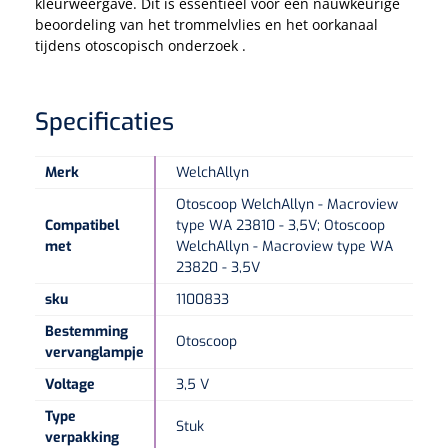
kleurweergave. Dit is essentieel voor een nauwkeurige
beoordeling van het trommelvlies en het oorkanaal
tijdens otoscopisch onderzoek .
Speculaire Microscopen
Optotypeschermen
Specificaties
Lasers
Merk
WelchAllyn
Otoscoop WelchAllyn - Macroview
Compatibel
type WA 23810 - 3,5V; Otoscoop
met
WelchAllyn - Macroview type WA
23820 - 3,5V
sku
1100833
Bestemming
Otoscoop
vervanglampje
Voltage
3,5 V
Type
Stuk
verpakking