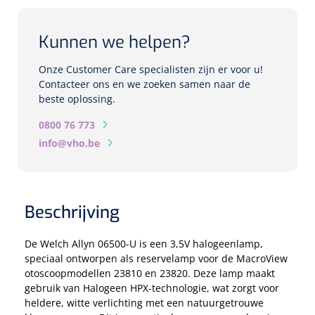
Biometers
Ultrasound biometers
Kunnen we helpen?
Optische biometers
Onze Customer Care specialisten zijn er voor u!
Contacteer ons en we zoeken samen naar de
beste oplossing.
Perimeters
0800 76 773
Fundus Cameras
info@vho.be
Pachimeters
Beschrijving
Echo
De Welch Allyn 06500-U is een 3,5V halogeenlamp,
Spleetlampen
speciaal ontworpen als reservelamp voor de MacroView
Opties
otoscoopmodellen 23810 en 23820. Deze lamp maakt
gebruik van Halogeen HPX-technologie, wat zorgt voor
heldere, witte verlichting met een natuurgetrouwe
Spleetlamp